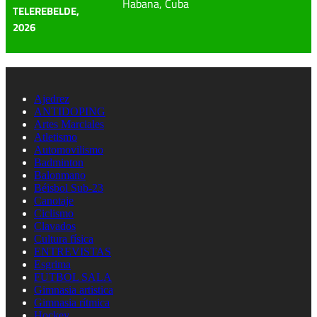
Habana, Cuba
TELEREBELDE,
2026
Ajedrez
ANTIDOPING
Artes Marciales
Atletismo
Automovilismo
Badminton
Balonmano
Béisbol Sub-23
Canotaje
Ciclismo
Clavados
Cultura física
ENTREVISTAS
Esgrima
FUTBOL SALA
Gimnasia artistica
Gimnasia rítmica
Hockey