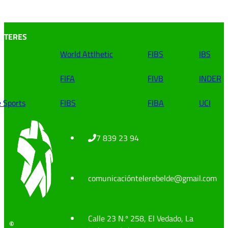
INTERES
World Attlhetic
FIBS
IBS
FIFA
FIVB
INDER
e Sports
FIBS
FIBA
UCI
7 839 23 94
comunicacióntelerebelde@gmail.com
Calle 23 N.º 258, El Vedado, La
©