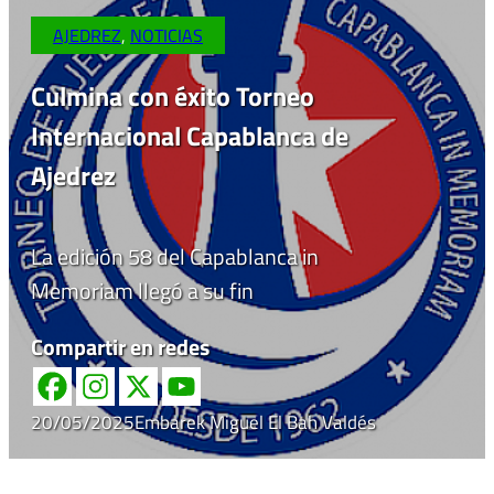
AJEDREZ
,
NOTICIAS
Culmina con éxito Torneo
Internacional Capablanca de
Ajedrez
La edición 58 del Capablanca in
Memoriam llegó a su fin
Compartir en redes
20/05/2025
Embarek Miguel El Bah Valdés