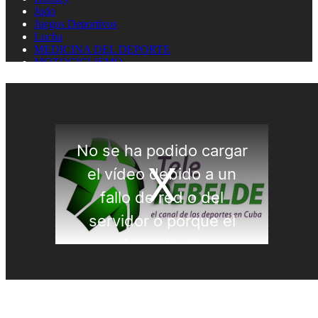
Judo
Juegos Deportivos
Lucha
MEDICINA DEL DEPORTE
MOTOCICLISMO
Natación
Natación artística
Náutica
OLIMPISMO
Paratletismo
Patinaje
Pelota Vasca
Pentatlón
Pesas
Pesca Deportiva
Polo Acuático
PREMIOS LAUREUS
Remo
REPORTAJES
Softbol
Taekwondo
Tenis
Tenis de mesa
Tiro con arco
Tiro Deportivo