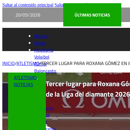
Saltar al contenido principal
Saltar al pie de página
20/05/2026
ÚLTIMAS NOTICIAS
Béisbol
Boxeo
Atletismo
Voleibol
INICIO
/
ATLETISMO
/
TERCER LUGAR PARA ROXANA GÓMEZ EN IN
Fútbol
Baloncesto
ATLETISMO
,
Tercer lugar para Roxana Gó
NOTICIAS
de la Liga del diamante 2026
Béisbol
Boxeo
Atletismo
Voleibol
Fútbol
Baloncesto