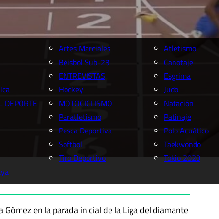
Artes Marciales
Atletismo
Béisbol Sub-23
Canotaje
ENTREVISTAS
Esgrima
ica
Hockey
Judo
L DEPORTE
MOTOCICLISMO
Natación
Paratletismo
Patinaje
Pesca Deportiva
Polo Acuático
Softbol
Taekwondo
Tiro Deportivo
Tokio 2020
aya
a Gómez en la parada inicial de la Liga del diamante