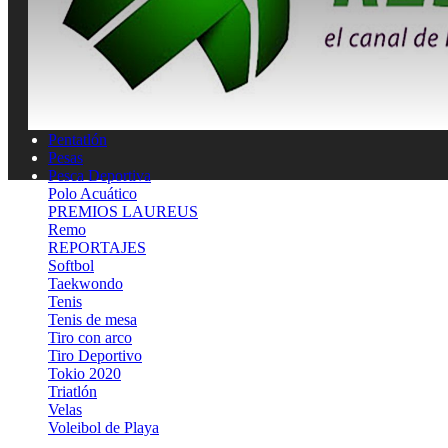
Natación
Natación artística
Náutica
OLIMPISMO
Paratletismo
Patinaje
Pelota Vasca
Pentatlón
Pesas
Pesca Deportiva
Polo Acuático
PREMIOS LAUREUS
Remo
REPORTAJES
Softbol
Taekwondo
Tenis
Tenis de mesa
Tiro con arco
Tiro Deportivo
Tokio 2020
Triatlón
Velas
Voleibol de Playa