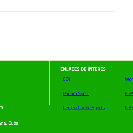
ENLACES DE INTERES
COI
Wor
Panam Sport
FIF
om
Centro Caribe Sports
FIB
ana, Cuba