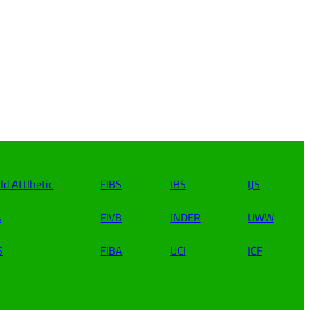
ld Attlhetic
FIBS
IBS
IJS
A
FIVB
INDER
UWW
S
FIBA
UCI
ICF