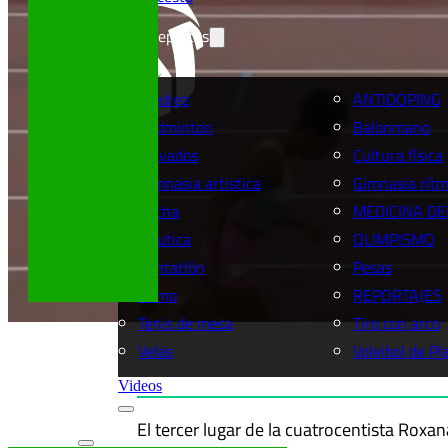
Más deportes
Ajedrez
ANTIDOPING
Badminton
Balonmano
Clavados
Cultura física
Gimnasia artistica
Gimnasia rítm
Lucha
MEDICINA DE
Náutica
OLIMPISMO
Pentatlón
Pesas
Remo
REPORTAJES
Tenis de mesa
Tiro con arco
Velas
Voleibol de Pl
Videos
El tercer lugar de la cuatrocentista Roxan