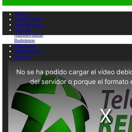
Ajedrez
ANTIDOPING
Artes Marciales
Atletismo
Automovilismo
Badminton
Balonmano
Béisbol Sub-23
Canotaje
Ciclismo
Clavados
Cultura física
ENTREVISTAS
Esgrima
FUTBOL SALA
Gimnasia artistica
Gimnasia rítmica
Hockey
Judo
Juegos Deportivos
Lucha
MEDICINA DEL DEPORTE
MOTOCICLISMO