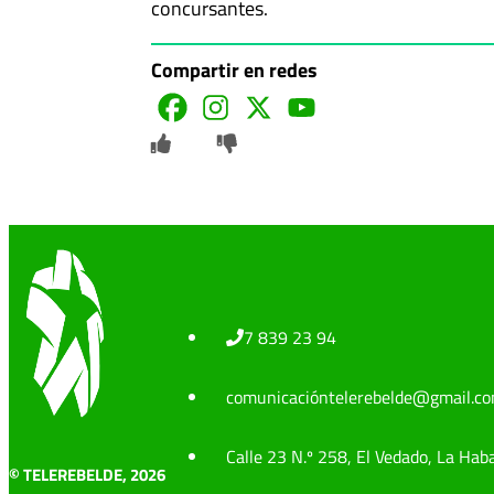
concursantes.
Compartir en redes
7 839 23 94
comunicacióntelerebelde@gmail.c
Calle 23 N.º 258, El Vedado, La Hab
© TELEREBELDE, 2026