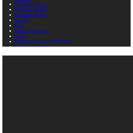
FUTBOL SALA
Gimnasia artistica
Gimnasia rítmica
Hockey
Judo
Juegos Deportivos
Lucha
MEDICINA DEL DEPORTE
MOTOCICLISMO
Natación
Natación artística
Náutica
OLIMPISMO
Paratletismo
Patinaje
Pelota Vasca
Pentatlón
Pesas
Pesca Deportiva
Polo Acuático
PREMIOS LAUREUS
Remo
REPORTAJES
Softbol
Taekwondo