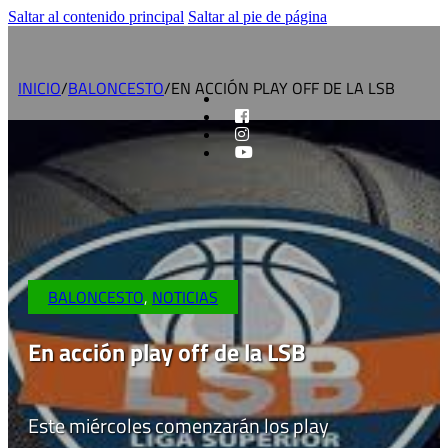
Saltar al contenido principal
Saltar al pie de página
INICIO
/
BALONCESTO
/
EN ACCIÓN PLAY OFF DE LA LSB
BALONCESTO
,
NOTICIAS
En acción play off de la LSB
Este miércoles comenzarán los play