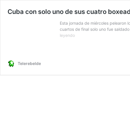
Cuba con solo uno de sus cuatro boxeado
Esta jornada de miércoles pelearon l
cuartos de final solo uno fue saldad
Cuba
leyendo
con
solo
uno
de
Telerebelde
sus
cuatro
boxeadores
a
semifinal
del
Mundial
de
la
IBA