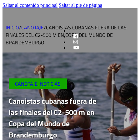
Saltar al contenido principal
Saltar al pie de página
INICIO
/
CANOTAJE
/
CANOISTAS CUBANAS FUERA DE LAS
FINALES DEL C2-500 M EN COPA DEL MUNDO DE
BRANDEMBURGO
CANOTAJE
,
NOTICIAS
Canoistas cubanas fuera de
las finales del C2-500 m en
Copa del Mundo de
Brandemburgo