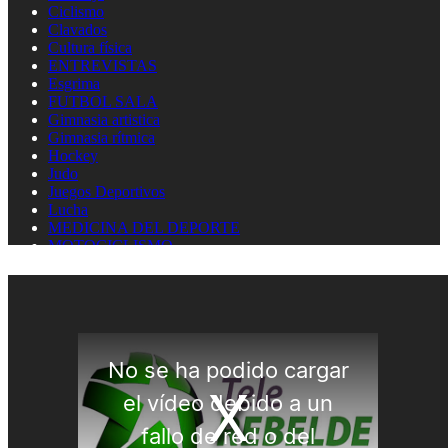
Ciclismo
Clavados
Cultura física
ENTREVISTAS
Esgrima
FUTBOL SALA
Gimnasia artistica
Gimnasia rítmica
Hockey
Judo
Juegos Deportivos
Lucha
MEDICINA DEL DEPORTE
MOTOCICLISMO
Natación
Natación artística
Náutica
OLIMPISMO
Paratletismo
Patinaje
Pelota Vasca
Pentatlón
Pesas
Pesca Deportiva
Polo Acuático