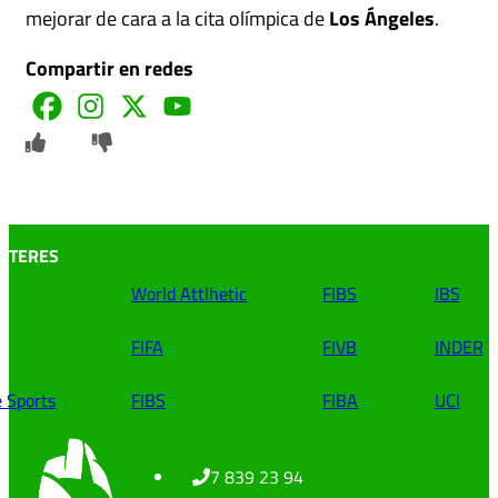
mejorar de cara a la cita olímpica de
Los Ángeles
.
Compartir en redes
INTERES
World Attlhetic
FIBS
IBS
FIFA
FIVB
INDER
e Sports
FIBS
FIBA
UCI
7 839 23 94