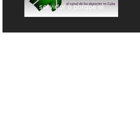
PREMIOS LAUREUS
Remo
REPORTAJES
Softbol
Taekwondo
Tenis
Tenis de mesa
Tiro con arco
Tiro Deportivo
Tokio 2020
Triatlón
Velas
Voleibol de Playa