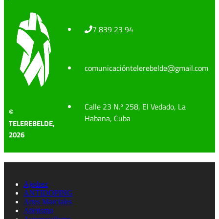
7 839 23 94
comunicacióntelerebelde@gmail.com
Calle 23 N.º 258, El Vedado, La
©
Habana, Cuba
TELEREBELDE,
2026
Ajedrez
ANTIDOPING
Artes Marciales
Atletismo