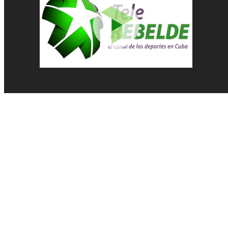
Pelota Vasca
Pentatlón
Pesas
Pesca Deportiva
Polo Acuático
PREMIOS LAUREUS
Remo
REPORTAJES
Softbol
Taekwondo
Tenis
Tenis de mesa
Tiro con arco
Tiro Deportivo
Tokio 2020
Triatlón
Velas
Voleibol de Playa