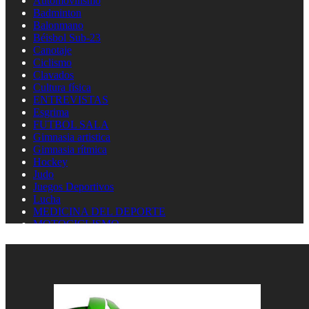
Automovilismo
Badminton
Balonmano
Béisbol Sub-23
Canotaje
Ciclismo
Clavados
Cultura física
ENTREVISTAS
Esgrima
FUTBOL SALA
Gimnasia artistica
Gimnasia rítmica
Hockey
Judo
Juegos Deportivos
Lucha
MEDICINA DEL DEPORTE
MOTOCICLISMO
Natación
Natación artística
Náutica
OLIMPISMO
Paratletismo
Patinaje