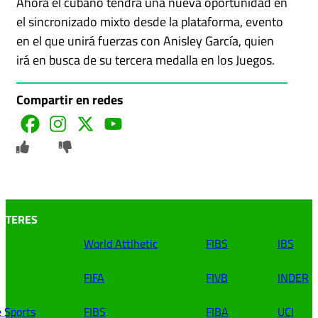
Ahora el cubano tendrá una nueva oportunidad en
el sincronizado mixto desde la plataforma, evento
en el que unirá fuerzas con Anisley García, quien
irá en busca de su tercera medalla en los Juegos.
Compartir en redes
INTERES
World Attlhetic
FIBS
IBS
FIFA
FIVB
INDER
e Sports
FIBS
FIBA
UCI