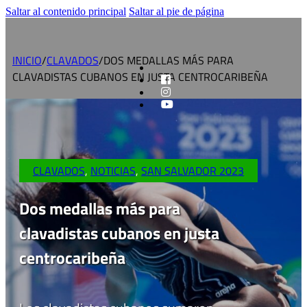
Saltar al contenido principal
Saltar al pie de página
INICIO
/
CLAVADOS
/
DOS MEDALLAS MÁS PARA
CLAVADISTAS CUBANOS EN JUSTA CENTROCARIBEÑA
CLAVADOS
,
NOTICIAS
,
SAN SALVADOR 2023
Dos medallas más para
clavadistas cubanos en justa
centrocaribeña