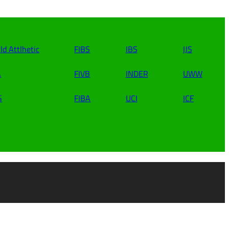
ld Attlhetic
FIBS
IBS
IJS
A
FIVB
INDER
UWW
S
FIBA
UCI
ICF