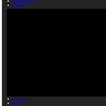
Béisbol Sub-23
Canotaje
Ciclismo
Clavados
Cultura física
ENTREVISTAS
Esgrima
FUTBOL SALA
Gimnasia artistica
Gimnasia rítmica
Hockey
Judo
Juegos Deportivos
Lucha
MEDICINA DEL DEPORTE
MOTOCICLISMO
Natación
Natación artística
Náutica
OLIMPISMO
Paratletismo
Patinaje
Pelota Vasca
Pentatlón
Pesas