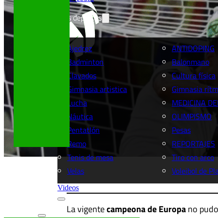
Más deportes
Ajedrez
ANTIDOPING
Badminton
Balonmano
Clavados
Cultura física
Gimnasia artistica
Gimnasia rítm
Lucha
MEDICINA DE
Náutica
OLIMPISMO
Pentatlón
Pesas
Remo
REPORTAJES
Tenis de mesa
Tiro con arco
Velas
Voleibol de Pl
Videos
La vigente
campeona de Europa
no pudo 