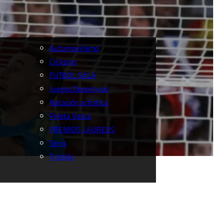
Automovilismo
Ciclismo
FUTBOL SALA
Juegos Deportivos
Natación artística
Pelota Vasca
PREMIOS LAUREUS
Tenis
Triatlón