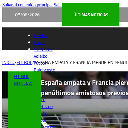
Saltar al contenido principal
Saltar al pie de página
08/06/2026
ÚLTIMAS NOTICIAS
Béisbol
Boxeo
Atletismo
Voleibol
INICIO
/
FÚTBOL
/
ESPAÑA EMPATA Y FRANCIA PIERDE EN PENÚ
Fútbol
Baloncesto
FÚTBOL
,
España empata y Francia pier
NOTICIAS
penúltimos amistosos previos
Béisbol
Boxeo
Atletismo
Voleibol
Fútbol
Baloncesto