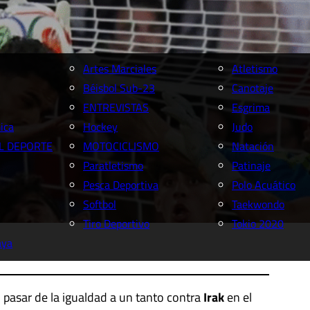
Artes Marciales
Atletismo
Béisbol Sub-23
Canotaje
ENTREVISTAS
Esgrima
ica
Hockey
Judo
L DEPORTE
MOTOCICLISMO
Natación
Paratletismo
Patinaje
Pesca Deportiva
Polo Acuático
Softbol
Taekwondo
Tiro Deportivo
Tokio 2020
aya
pasar de la igualdad a un tanto contra
Irak
en el