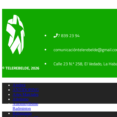
7 839 23 94
comunicacióntelerebelde@gmail.c
Calle 23 N.º 258, El Vedado, La Hab
© TELEREBELDE, 2026
Ajedrez
ANTIDOPING
Artes Marciales
Atletismo
Automovilismo
Badminton
Balonmano