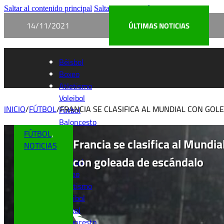
Saltar al contenido principal
Saltar al pie de página
14/11/2021
ÚLTIMAS NOTICIAS
Béisbol
Boxeo
Atletismo
Voleibol
INICIO
/
FÚTBOL
/
FRANCIA SE CLASIFICA AL MUNDIAL CON GO
Fútbol
Baloncesto
FÚTBOL
,
Francia se clasifica al Mundia
NOTICIAS
con goleada de escándalo
Béisbol
Boxeo
Atletismo
Voleibol
Fútbol
Baloncesto