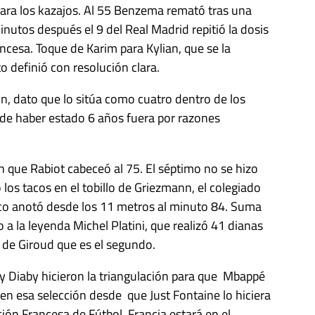
para los kazajos. Al 55 Benzema remató tras una
nutos después el 9 del Real Madrid repitió la dosis
ncesa. Toque de Karim para Kylian, que se la
o definió con resolución clara.
n, dato que lo sitúa como cuatro dentro de los
r de haber estado 6 años fuera por razones
n que Rabiot cabeceó al 75. El séptimo no se hizo
 los tacos en el tobillo de Griezmann, el colegiado
ético anotó desde los 11 metros al minuto 84. Suma
 a la leyenda Michel Platini, que realizó 41 dianas
4 de Giroud que es el segundo.
n y Diaby hicieron la triangulación para que Mbappé
en esa selección desde que Just Fontaine lo hiciera
ión Francesa de Fútbol. Francia estará en el