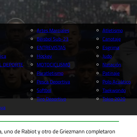
Artes Marciales
Atletismo
Béisbol Sub-23
Canotaje
ENTREVISTAS
Esgrima
ica
Hockey
Judo
L DEPORTE
MOTOCICLISMO
Natación
Paratletismo
Patinaje
Pesca Deportiva
Polo Acuático
Softbol
Taekwondo
Tiro Deportivo
Tokio 2020
aya
, uno de Rabiot y otro de Griezmann completaron