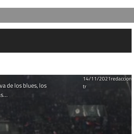
14/11/2021
redaccion
va de los blues, los
tr
as…