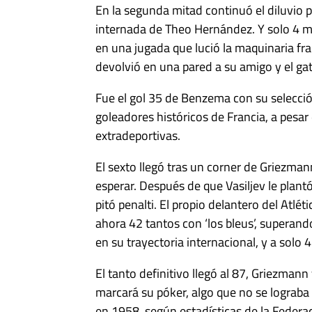
En la segunda mitad continuó el diluvio 
internada de Theo Hernández. Y solo 4 mi
en una jugada que lució la maquinaria fra
devolvió en una pared a su amigo y el gat
Fue el gol 35 de Benzema con su selecció
goleadores históricos de Francia, a pesa
extradeportivas.
El sexto llegó tras un corner de Griezman
esperar. Después de que Vasiljev le plantó
pitó penalti. El propio delantero del Atl
ahora 42 tantos con ‘los bleus’, superando
en su trayectoria internacional, y a solo 
El tanto definitivo llegó al 87, Griezman
marcará su póker, algo que no se lograba 
en 1958, según estadísticas de la Federac