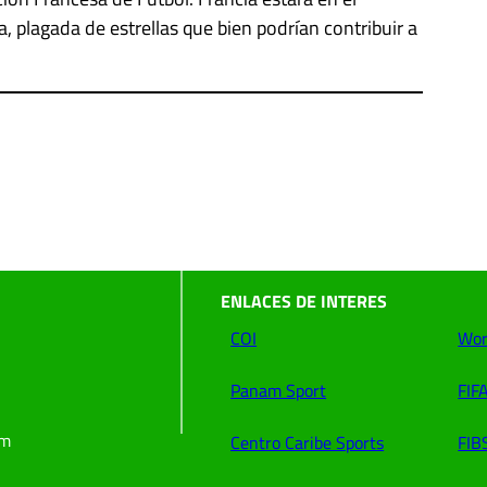
 plagada de estrellas que bien podrían contribuir a
ENLACES DE INTERES
COI
Wor
Panam Sport
FIF
om
Centro Caribe Sports
FIB