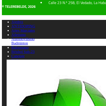
Calle 23 N.º 258, El Vedado, La Hab
© TELEREBELDE, 2026
Ajedrez
ANTIDOPING
Artes Marciales
Atletismo
Automovilismo
Badminton
Balonmano
Béisbol Sub-23
Canotaje
Ciclismo
Clavados
Cultura física
ENTREVISTAS
Esgrima
FUTBOL SALA
Gimnasia artistica
Gimnasia rítmica
Hockey
Judo
Juegos Deportivos