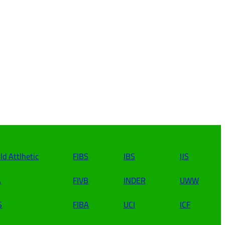
ld Attlhetic
FIBS
IBS
IJS
A
FIVB
INDER
UWW
S
FIBA
UCI
ICF