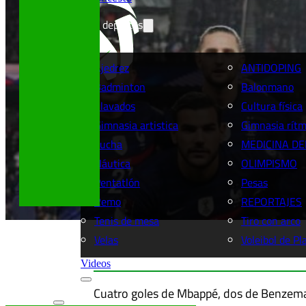
Más deportes
Ajedrez
ANTIDOPING
Badminton
Balonmano
Clavados
Cultura física
Gimnasia artistica
Gimnasia rítm
Lucha
MEDICINA DE
Náutica
OLIMPISMO
Pentatlón
Pesas
Remo
REPORTAJES
Tenis de mesa
Tiro con arco
Velas
Voleibol de Pl
Videos
Cuatro goles de Mbappé, dos de Benzema