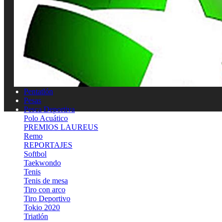
Lucha
MEDICINA DEL DEPORTE
MOTOCICLISMO
Natación
Natación artística
Náutica
OLIMPISMO
Paratletismo
Patinaje
Pelota Vasca
Pentatlón
Pesas
Pesca Deportiva
Polo Acuático
PREMIOS LAUREUS
Remo
REPORTAJES
Softbol
Taekwondo
Tenis
Tenis de mesa
Tiro con arco
Tiro Deportivo
Tokio 2020
Triatlón