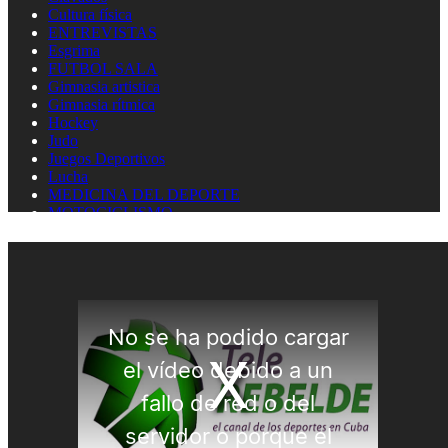
Cultura física
ENTREVISTAS
Esgrima
FUTBOL SALA
Gimnasia artistica
Gimnasia rítmica
Hockey
Judo
Juegos Deportivos
Lucha
MEDICINA DEL DEPORTE
MOTOCICLISMO
Natación
Natación artística
Náutica
OLIMPISMO
Paratletismo
Patinaje
Pelota Vasca
Pentatlón
Pesas
Pesca Deportiva
Polo Acuático
PREMIOS LAUREUS
Remo