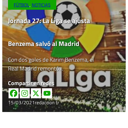
FÚTBOL
,
NOTICIAS
Jornada 27: La Liga se ajusta
Benzema salvó al Madrid
Con dos goles de Karim Benzema, el
Real Madrid remontó…
Compartir en redes
15/03/2021
redaccion tr