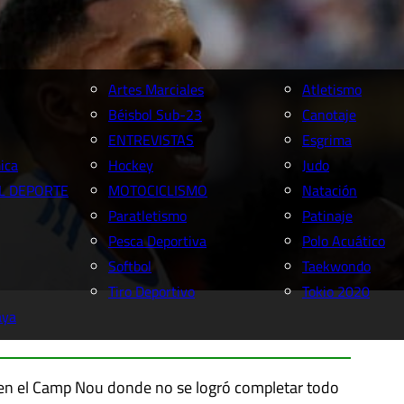
Artes Marciales
Atletismo
Béisbol Sub-23
Canotaje
ENTREVISTAS
Esgrima
ica
Hockey
Judo
L DEPORTE
MOTOCICLISMO
Natación
Paratletismo
Patinaje
Pesca Deportiva
Polo Acuático
Softbol
Taekwondo
Tiro Deportivo
Tokio 2020
aya
 en el Camp Nou donde no se logró completar todo