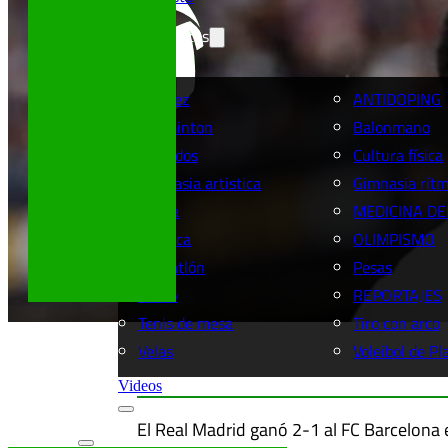
Más deportes
Ajedrez
ANTIDOPING
Badminton
Balonmano
Clavados
Cultura física
Gimnasia artistica
Gimnasia rítm
Lucha
MEDICINA DE
Náutica
OLIMPISMO
Pentatlón
Pesas
Remo
REPORTAJES
Tenis de mesa
Tiro con arco
Velas
Voleibol de Pl
Videos
El Real Madrid ganó 2-1 al FC Barcelona