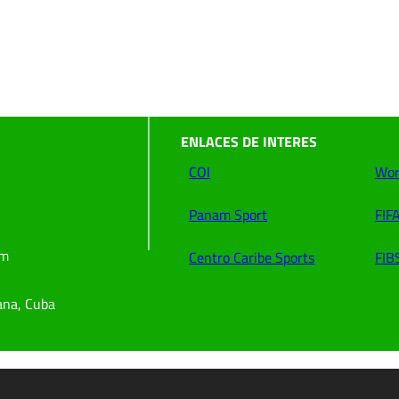
ENLACES DE INTERES
COI
Wor
Panam Sport
FIF
om
Centro Caribe Sports
FIB
ana, Cuba