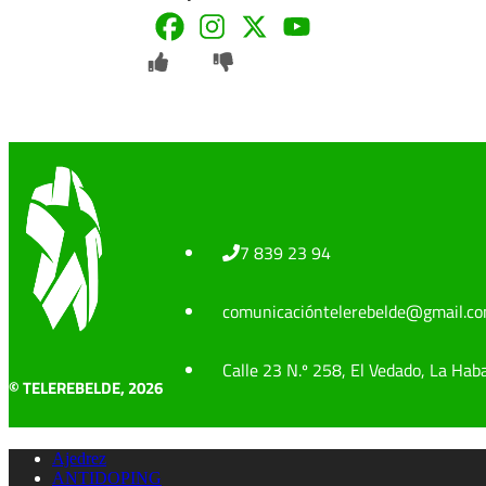
7 839 23 94
comunicacióntelerebelde@gmail.c
Calle 23 N.º 258, El Vedado, La Hab
© TELEREBELDE, 2026
Ajedrez
ANTIDOPING