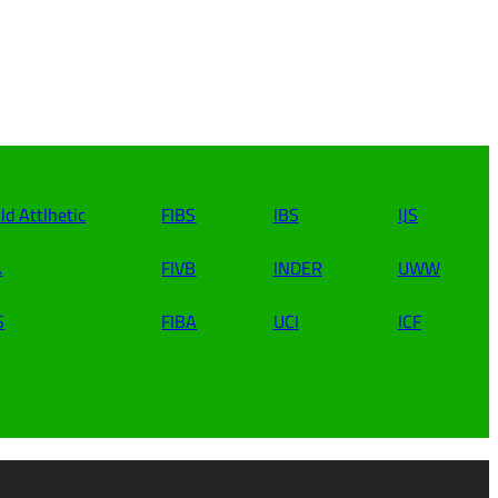
ld Attlhetic
FIBS
IBS
IJS
A
FIVB
INDER
UWW
S
FIBA
UCI
ICF