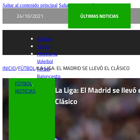
Saltar al contenido principal
Saltar al pie de página
24/10/2021
ÚLTIMAS NOTICIAS
Béisbol
Boxeo
Atletismo
Voleibol
INICIO
/
FÚTBOL
/
LA LIGA: EL MADRID SE LLEVÓ EL CLÁSICO
Fútbol
Baloncesto
FÚTBOL
,
La Liga: El Madrid se llevó 
NOTICIAS
Clásico
Béisbol
Boxeo
Atletismo
Voleibol
Fútbol
Baloncesto