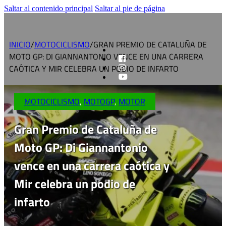
Saltar al contenido principal
Saltar al pie de página
INICIO
/
MOTOCICLISMO
/
GRAN PREMIO DE CATALUÑA DE
MOTO GP: DI GIANNANTONIO VENCE EN UNA CARRERA
CAÓTICA Y MIR CELEBRA UN PODIO DE INFARTO
MOTOCICLISMO
,
MOTOGP
,
MOTOR
Gran Premio de Cataluña de
Moto GP: Di Giannantonio
vence en una carrera caótica y
Mir celebra un podio de
infarto