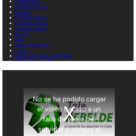
Cultura física
ENTREVISTAS
Esgrima
FUTBOL SALA
Gimnasia artistica
Gimnasia rítmica
Hockey
Judo
Juegos Deportivos
Lucha
MEDICINA DEL DEPORTE
MOTOCICLISMO
Natación
Natación artística
Náutica
OLIMPISMO
Paratletismo
Patinaje
Pelota Vasca
Pentatlón
Pesas
Pesca Deportiva
Polo Acuático
PREMIOS LAUREUS
Remo