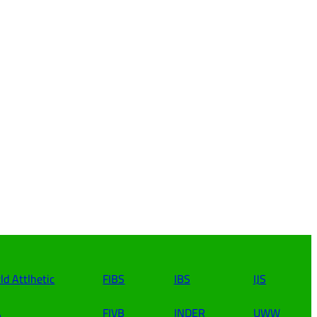
ld Attlhetic
FIBS
IBS
IJS
A
FIVB
INDER
UWW