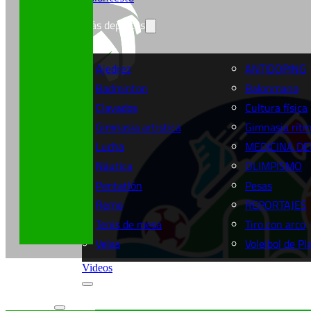
Más deportes
Ajedrez
ANTIDOPING
Badminton
Balonmano
Clavados
Cultura física
Gimnasia artistica
Gimnasia rítm
Lucha
MEDICINA DE
Náutica
OLIMPISMO
Pentatlón
Pesas
Remo
REPORTAJES
Tenis de mesa
Tiro con arco
Velas
Voleibol de Pl
Videos