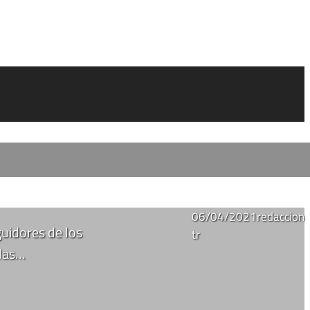
06/04/2021
redaccion
uidores de los
tr
 las…