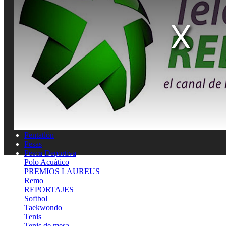
Gimnasia rítmica
Hockey
Judo
Juegos Deportivos
Lucha
MEDICINA DEL DEPORTE
MOTOCICLISMO
Natación
Natación artística
Náutica
OLIMPISMO
Paratletismo
Patinaje
Pelota Vasca
Pentatlón
Pesas
Pesca Deportiva
Polo Acuático
PREMIOS LAUREUS
Remo
REPORTAJES
Softbol
Taekwondo
Tenis
Tenis de mesa