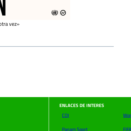
otra vez»
ENLACES DE INTERES
COI
Wor
Panam Sport
FIF