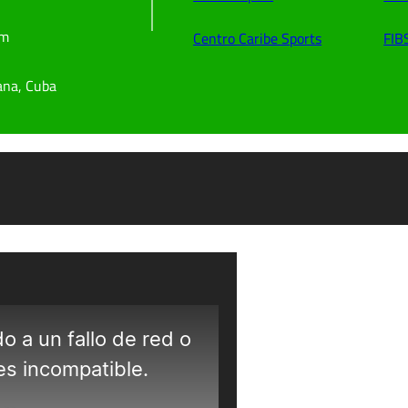
om
Centro Caribe Sports
FIB
ana, Cuba