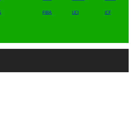
S
FIBA
UCI
ICF