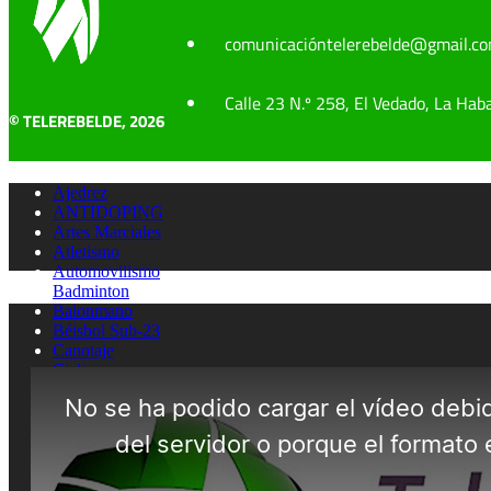
comunicacióntelerebelde@gmail.c
Calle 23 N.º 258, El Vedado, La Hab
© TELEREBELDE, 2026
Ajedrez
ANTIDOPING
Artes Marciales
Atletismo
Automovilismo
Badminton
Balonmano
Béisbol Sub-23
Canotaje
Ciclismo
Clavados
Cultura física
ENTREVISTAS
Esgrima
FUTBOL SALA
Gimnasia artistica