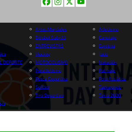
Artes Marciales
Atletismo
Béisbol Sub-23
Canotaje
ENTREVISTAS
Esgrima
ica
Hockey
Judo
L DEPORTE
MOTOCICLISMO
Natación
Paratletismo
Patinaje
Pesca Deportiva
Polo Acuático
Softbol
Taekwondo
Tiro Deportivo
Tokio 2020
aya