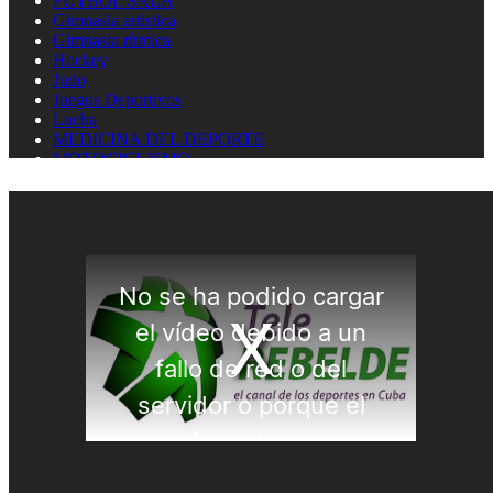
FUTBOL SALA
Gimnasia artistica
Gimnasia rítmica
Hockey
Judo
Juegos Deportivos
Lucha
MEDICINA DEL DEPORTE
MOTOCICLISMO
Natación
Natación artística
Náutica
OLIMPISMO
Paratletismo
Patinaje
Pelota Vasca
Pentatlón
Pesas
Pesca Deportiva
Polo Acuático
PREMIOS LAUREUS
Remo
REPORTAJES
Softbol
Taekwondo