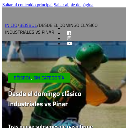
Saltar al contenido principal
Saltar al pie de página
INICIO
/
BÉISBOL
/
DESDE EL DOMINGO CLÁSICO
INDUSTRIALES VS PINAR
BÉISBOL
,
SIN CATEGORÍA
Desde el domingo clásico
Industriales vs Pinar
Tras nueve subseries de paso firme,