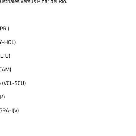
dustriales versus Pinar del Río.
PRI)
Y-HOL)
-LTU)
-CAM)
o (VCL-SCU)
SP)
GRA-IJV)