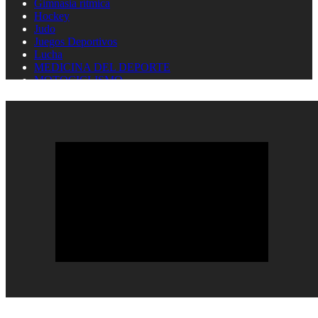
Gimnasia rítmica
Hockey
Judo
Juegos Deportivos
Lucha
MEDICINA DEL DEPORTE
MOTOCICLISMO
Natación
Natación artística
Náutica
OLIMPISMO
Paratletismo
Patinaje
Pelota Vasca
Pentatlón
Pesas
Pesca Deportiva
Polo Acuático
PREMIOS LAUREUS
Remo
REPORTAJES
Softbol
Taekwondo
Tenis
Tenis de mesa