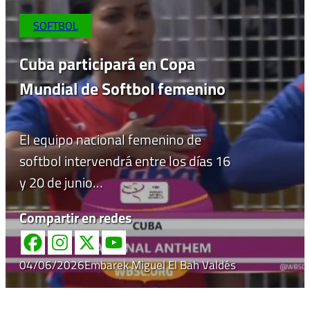
SOFTBOL
Cuba participará en Copa
Mundial de Softbol femenino
El equipo nacional femenino de
softbol intervendrá entre los días 16
y 20 de junio…
Compartir en redes
04/06/2026
Embarek Miguel El Bah Valdés