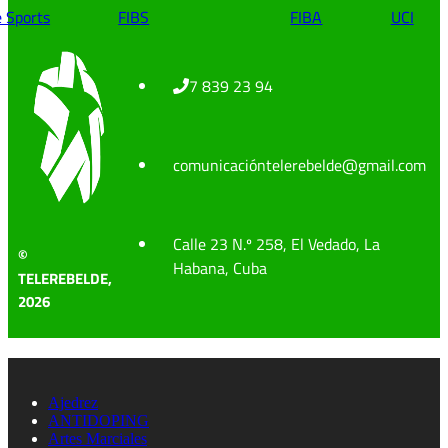
e Sports
FIBS
FIBA
UCI
7 839 23 94
comunicacióntelerebelde@gmail.com
Calle 23 N.º 258, El Vedado, La
©
Habana, Cuba
TELEREBELDE,
2026
Ajedrez
ANTIDOPING
Artes Marciales