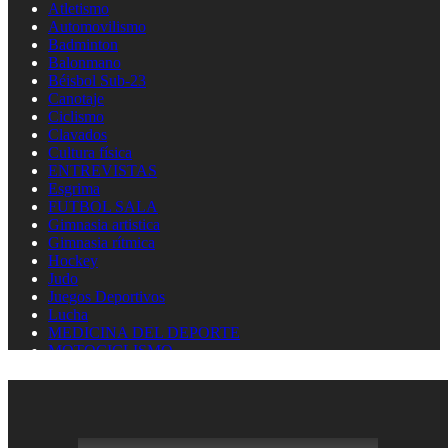
Atletismo
Automovilismo
Badminton
Balonmano
Béisbol Sub-23
Canotaje
Ciclismo
Clavados
Cultura física
ENTREVISTAS
Esgrima
FUTBOL SALA
Gimnasia artistica
Gimnasia rítmica
Hockey
Judo
Juegos Deportivos
Lucha
MEDICINA DEL DEPORTE
MOTOCICLISMO
Natación
Natación artística
Náutica
OLIMPISMO
Paratletismo