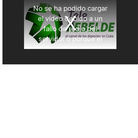
Patinaje
Pelota Vasca
Pentatlón
Pesas
Pesca Deportiva
Polo Acuático
PREMIOS LAUREUS
Remo
REPORTAJES
Softbol
Taekwondo
Tenis
Tenis de mesa
Tiro con arco
Tiro Deportivo
Tokio 2020
Triatlón
Velas
Voleibol de Playa