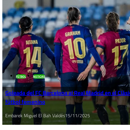
FÚTBOL
NOTICIAS
Goleada del FC Barcelona al Real Madrid en el Clási
fútbol femenino
Embarek Miguel El Bah Valdés
15/11/2025