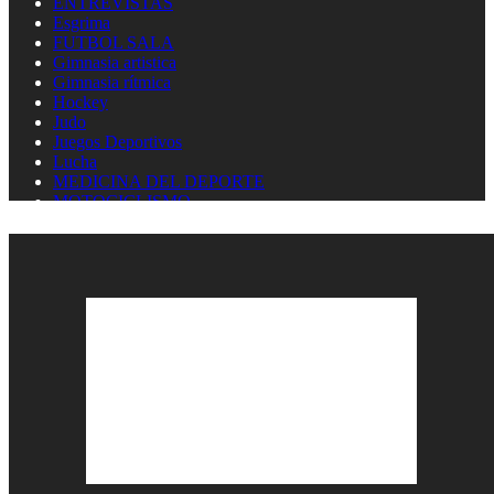
ENTREVISTAS
Esgrima
FUTBOL SALA
Gimnasia artistica
Gimnasia rítmica
Hockey
Judo
Juegos Deportivos
Lucha
MEDICINA DEL DEPORTE
MOTOCICLISMO
Natación
Natación artística
Náutica
OLIMPISMO
Paratletismo
Patinaje
Pelota Vasca
Pentatlón
Pesas
Pesca Deportiva
Polo Acuático
PREMIOS LAUREUS
Remo
REPORTAJES