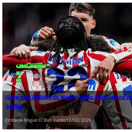
COPA
FÚTBOL
NOTICIAS
DEL
REY
¡Sorpresa! Atlético de Madrid golea al Barcelona e
del Rey
Embarek Miguel El Bah Valdés
12/02/2026