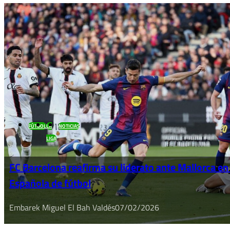
FÚTBOL
LA
NOTICIAS
LIGA
FC Barcelona reafirma su liderato ante Mallorca en
Española de fútbol
Embarek Miguel El Bah Valdés
07/02/2026