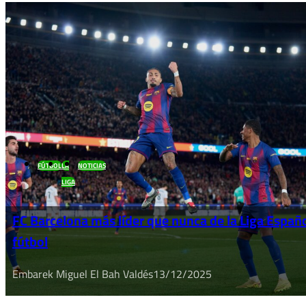
FÚTBOL
LA
NOTICIAS
LIGA
FC Barcelona más líder que nunca de la Liga Españ
fútbol
Embarek Miguel El Bah Valdés
13/12/2025