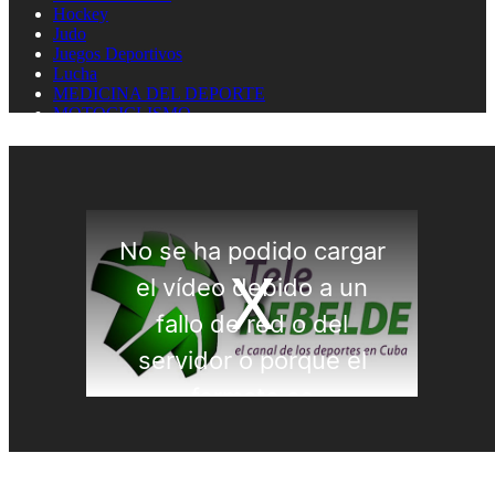
Hockey
Judo
Juegos Deportivos
Lucha
MEDICINA DEL DEPORTE
MOTOCICLISMO
Natación
Natación artística
Náutica
OLIMPISMO
Paratletismo
Patinaje
Pelota Vasca
Pentatlón
Pesas
Pesca Deportiva
Polo Acuático
PREMIOS LAUREUS
Remo
REPORTAJES
Softbol
Taekwondo
Tenis
Tenis de mesa
Tiro con arco