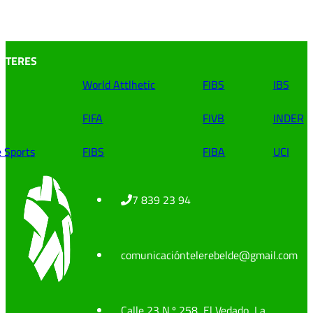
INTERES
World Attlhetic
FIBS
IBS
FIFA
FIVB
INDER
e Sports
FIBS
FIBA
UCI
7 839 23 94
comunicacióntelerebelde@gmail.com
Calle 23 N.º 258, El Vedado, La