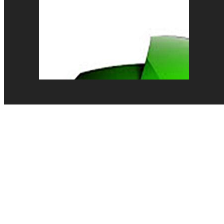
Patinaje
Pelota Vasca
Pentatlón
Pesas
Pesca Deportiva
Polo Acuático
PREMIOS LAUREUS
Remo
REPORTAJES
Softbol
Taekwondo
Tenis
Tenis de mesa
Tiro con arco
Tiro Deportivo
Tokio 2020
Triatlón
Velas
Voleibol de Playa