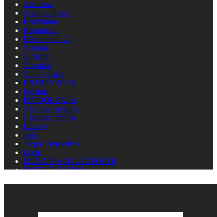
Atletismo
Automovilismo
Badminton
Balonmano
Béisbol Sub-23
Canotaje
Ciclismo
Clavados
Cultura física
ENTREVISTAS
Esgrima
FUTBOL SALA
Gimnasia artistica
Gimnasia rítmica
Hockey
Judo
Juegos Deportivos
Lucha
MEDICINA DEL DEPORTE
MOTOCICLISMO
Natación
Natación artística
Náutica
OLIMPISMO
Paratletismo