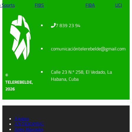
e Sports
FIBS
FIBA
UCI
7 839 23 94
comunicacióntelerebelde@gmail.com
Calle 23 N.º 258, El Vedado, La
©
Habana, Cuba
TELEREBELDE,
2026
Ajedrez
ANTIDOPING
Artes Marciales