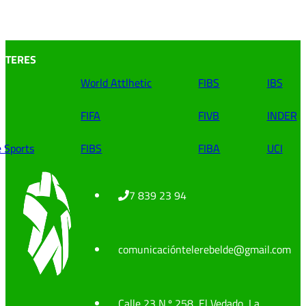
INTERES
World Attlhetic
FIBS
IBS
FIFA
FIVB
INDER
e Sports
FIBS
FIBA
UCI
7 839 23 94
comunicacióntelerebelde@gmail.com
Calle 23 N.º 258, El Vedado, La