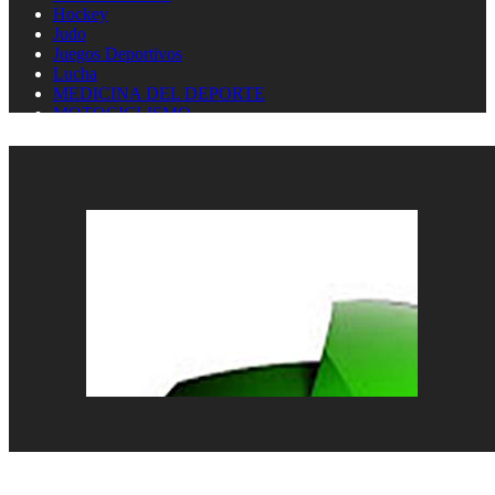
Hockey
Judo
Juegos Deportivos
Lucha
MEDICINA DEL DEPORTE
MOTOCICLISMO
Natación
Natación artística
Náutica
OLIMPISMO
Paratletismo
Patinaje
Pelota Vasca
Pentatlón
Pesas
Pesca Deportiva
Polo Acuático
PREMIOS LAUREUS
Remo
REPORTAJES
Softbol
Taekwondo
Tenis
Tenis de mesa
Tiro con arco