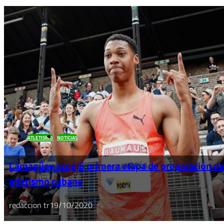
ATLETISMO
NOTICIAS
Camagüey acogió primera etapa de preparación de
atletismo cubano
redaccion tr
19/10/2020