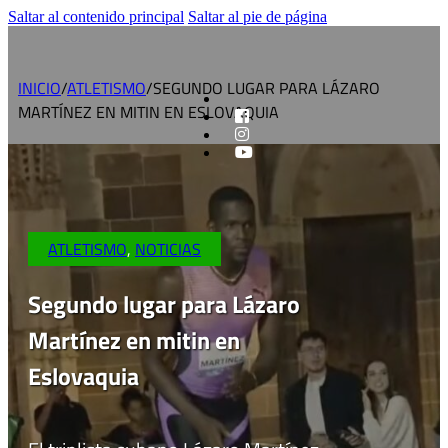
Saltar al contenido principal
Saltar al pie de página
INICIO
/
ATLETISMO
/
SEGUNDO LUGAR PARA LÁZARO
MARTÍNEZ EN MITIN EN ESLOVAQUIA
ATLETISMO
,
NOTICIAS
Segundo lugar para Lázaro
Martínez en mitin en
Eslovaquia