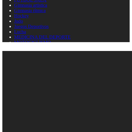
Gimnasia artistica
Gimnasia rítmica
Hockey
Judo
Juegos Deportivos
Lucha
MEDICINA DEL DEPORTE
MOTOCICLISMO
Natación
Natación artística
Náutica
OLIMPISMO
Paratletismo
Patinaje
Pelota Vasca
Pentatlón
Pesas
Pesca Deportiva
Polo Acuático
PREMIOS LAUREUS
Remo
REPORTAJES
Softbol
Taekwondo