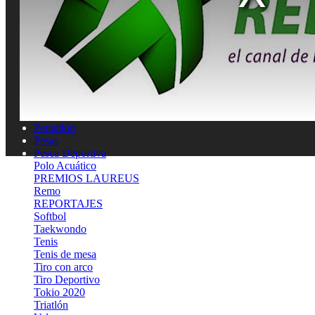
Lucha
MEDICINA DEL DEPORTE
MOTOCICLISMO
Natación
Natación artística
Náutica
OLIMPISMO
Paratletismo
Patinaje
Pelota Vasca
Pentatlón
Pesas
Pesca Deportiva
Polo Acuático
PREMIOS LAUREUS
Remo
REPORTAJES
Softbol
Taekwondo
Tenis
Tenis de mesa
Tiro con arco
Tiro Deportivo
Tokio 2020
Triatlón