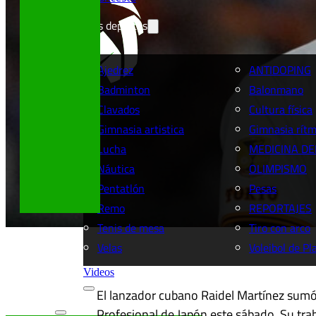
Más deportes
Ajedrez
ANTIDOPING
Badminton
Balonmano
Clavados
Cultura física
Gimnasia artistica
Gimnasia rítm
Lucha
MEDICINA DE
Náutica
OLIMPISMO
Pentatlón
Pesas
Remo
REPORTAJES
Tenis de mesa
Tiro con arco
Velas
Voleibol de Pl
Videos
El lanzador cubano Raidel Martínez sumó o
Profesional de Japón este sábado. Su trab