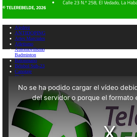
Calle 23 N.º 258, El Vedado, La Hab
© TELEREBELDE, 2026
Ajedrez
ANTIDOPING
Artes Marciales
Atletismo
Automovilismo
Badminton
Balonmano
Béisbol Sub-23
Canotaje
Ciclismo
Clavados
Cultura física
ENTREVISTAS
Esgrima
FUTBOL SALA
Gimnasia artistica
Gimnasia rítmica
Hockey
Judo
Juegos Deportivos