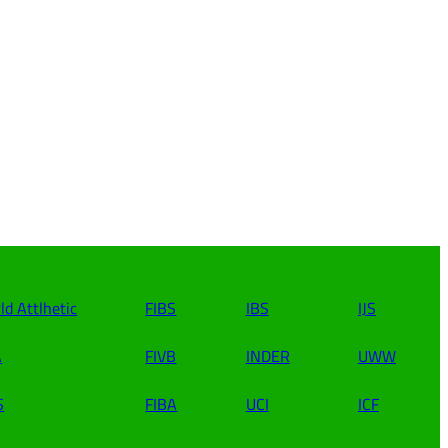
ld Attlhetic
FIBS
IBS
IJS
A
FIVB
INDER
UWW
S
FIBA
UCI
ICF