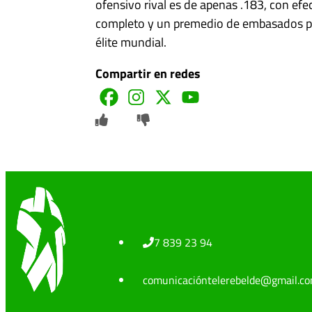
ofensivo rival es de apenas .183, con efe
completo y un premedio de embasados po
élite mundial.
Compartir en redes
7 839 23 94
comunicacióntelerebelde@gmail.c