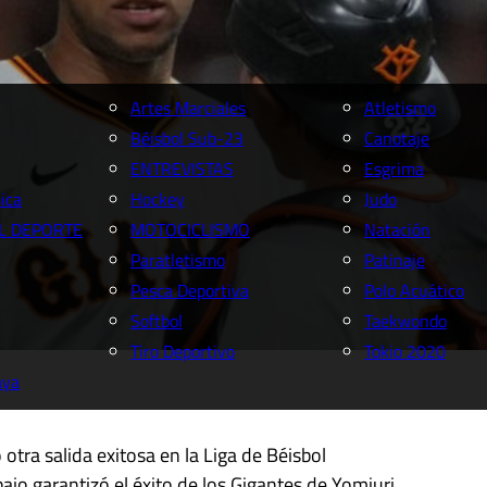
Artes Marciales
Atletismo
Béisbol Sub-23
Canotaje
ENTREVISTAS
Esgrima
ica
Hockey
Judo
L DEPORTE
MOTOCICLISMO
Natación
Paratletismo
Patinaje
Pesca Deportiva
Polo Acuático
Softbol
Taekwondo
Tiro Deportivo
Tokio 2020
aya
tra salida exitosa en la Liga de Béisbol
ajo garantizó el éxito de los Gigantes de Yomiuri