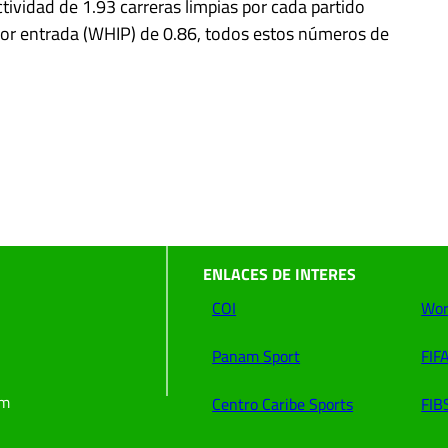
ctividad de 1.93 carreras limpias por cada partido
r entrada (WHIP) de 0.86, todos estos números de
ENLACES DE INTERES
COI
Wor
Panam Sport
FIF
om
Centro Caribe Sports
FIB