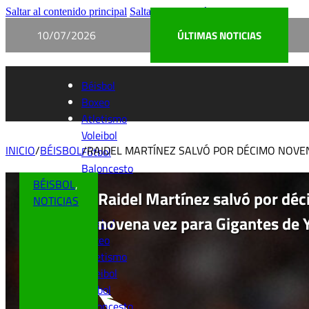
Saltar al contenido principal
Saltar al pie de página
10/07/2026
ÚLTIMAS NOTICIAS
Béisbol
Boxeo
Atletismo
Voleibol
INICIO
/
BÉISBOL
/
RAIDEL MARTÍNEZ SALVÓ POR DÉCIMO NOVEN
Fútbol
Baloncesto
BÉISBOL
,
Raidel Martínez salvó por dé
NOTICIAS
novena vez para Gigantes de 
Béisbol
Boxeo
Atletismo
Voleibol
Fútbol
Baloncesto