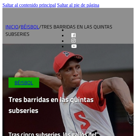
Saltar al contenido principal
Saltar al pie de página
INICIO
/
BÉISBOL
/
TRES BARRIDAS EN LAS QUINTAS
SUBSERIES
BÉISBOL
Tres barridas en las quintas
subseries
Tras cinco subseries, los gallos del