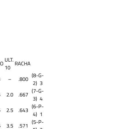
ULT.
RO
RACHA
10
(8-
G-
3
–
.800
2)
3
(7-
G-
5
2.0
.667
3)
4
(6-
P-
5
2.5
.643
4)
1
(5-
P-
6
3.5
.571