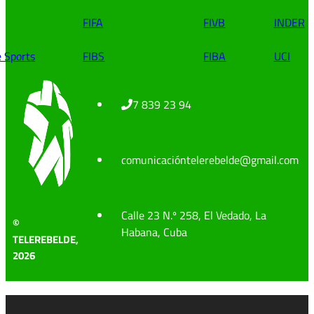
FIFA
FIVB
INDER
e Sports
FIBS
FIBA
UCI
7 839 23 94
comunicacióntelerebelde@gmail.com
Calle 23 N.º 258, El Vedado, La
©
Habana, Cuba
TELEREBELDE,
2026