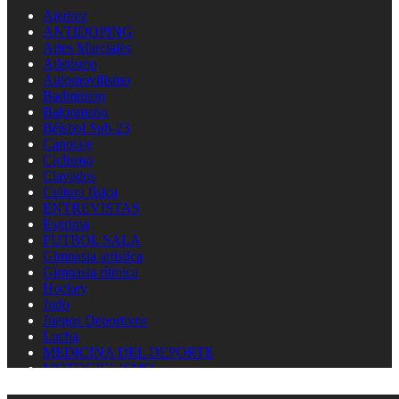
Ajedrez
ANTIDOPING
Artes Marciales
Atletismo
Automovilismo
Badminton
Balonmano
Béisbol Sub-23
Canotaje
Ciclismo
Clavados
Cultura física
ENTREVISTAS
Esgrima
FUTBOL SALA
Gimnasia artistica
Gimnasia rítmica
Hockey
Judo
Juegos Deportivos
Lucha
MEDICINA DEL DEPORTE
MOTOCICLISMO
Natación