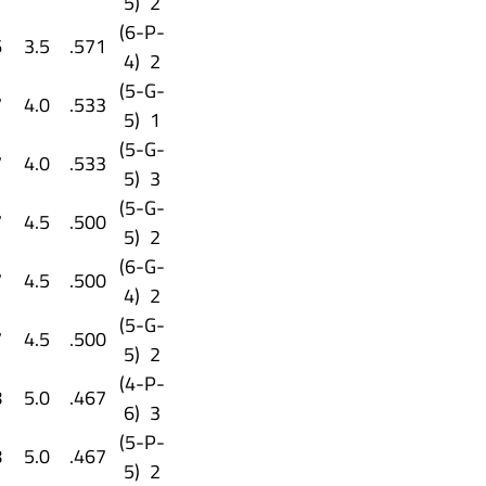
5)
2
(6-
P-
6
3.5
.571
4)
2
(5-
G-
7
4.0
.533
5)
1
(5-
G-
7
4.0
.533
5)
3
(5-
G-
7
4.5
.500
5)
2
(6-
G-
7
4.5
.500
4)
2
(5-
G-
7
4.5
.500
5)
2
(4-
P-
8
5.0
.467
6)
3
(5-
P-
8
5.0
.467
5)
2