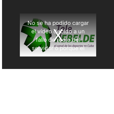
Natación artística
Náutica
OLIMPISMO
Paratletismo
Patinaje
Pelota Vasca
Pentatlón
Pesas
Pesca Deportiva
Polo Acuático
PREMIOS LAUREUS
Remo
REPORTAJES
Softbol
Taekwondo
Tenis
Tenis de mesa
Tiro con arco
Tiro Deportivo
Tokio 2020
Triatlón
Velas
Voleibol de Playa