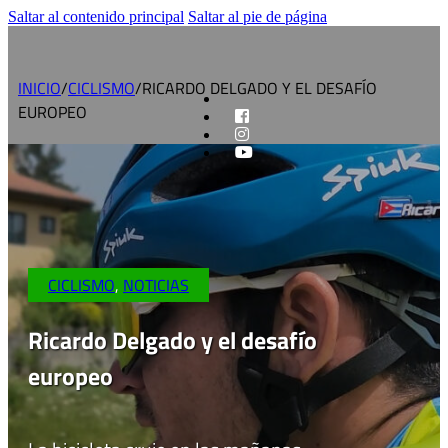
Saltar al contenido principal
Saltar al pie de página
INICIO
/
CICLISMO
/
RICARDO DELGADO Y EL DESAFÍO
EUROPEO
CICLISMO
,
NOTICIAS
Ricardo Delgado y el desafío
europeo