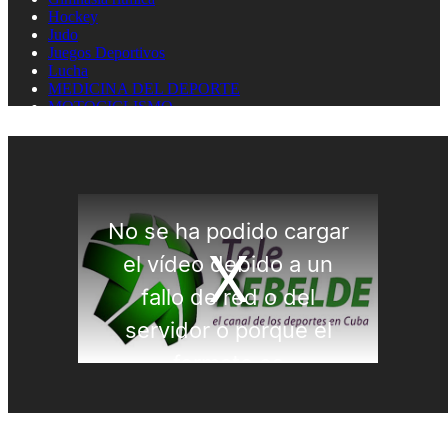
Hockey
Judo
Juegos Deportivos
Lucha
MEDICINA DEL DEPORTE
MOTOCICLISMO
Natación
Natación artística
Náutica
OLIMPISMO
Paratletismo
Patinaje
Pelota Vasca
Pentatlón
Pesas
Pesca Deportiva
Polo Acuático
PREMIOS LAUREUS
Remo
REPORTAJES
Softbol
Taekwondo
Tenis
Tenis de mesa