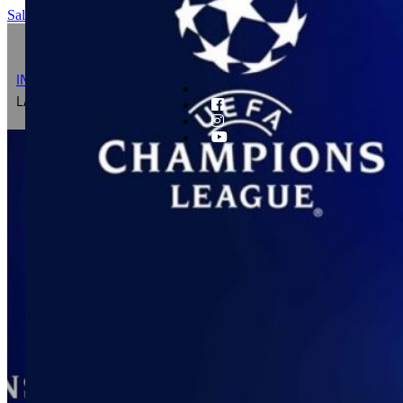
Saltar al contenido principal
Saltar al pie de página
INICIO
/
FÚTBOL
/
SORTEADOS LOS OCTAVOS DE FINAL DE
LA LIGA DE CAMPEONES