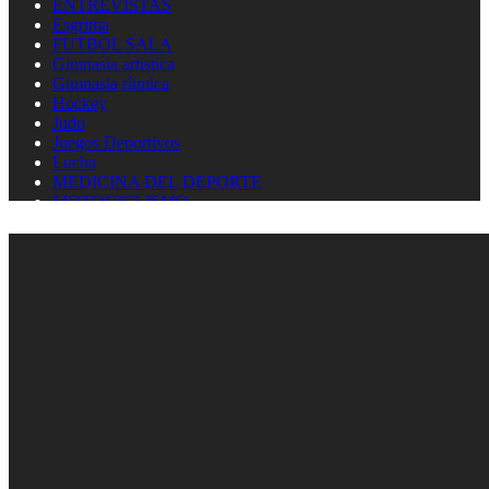
ENTREVISTAS
Esgrima
FUTBOL SALA
Gimnasia artistica
Gimnasia rítmica
Hockey
Judo
Juegos Deportivos
Lucha
MEDICINA DEL DEPORTE
MOTOCICLISMO
Natación
Natación artística
Náutica
OLIMPISMO
Paratletismo
Patinaje
Pelota Vasca
Pentatlón
Pesas
Pesca Deportiva
Polo Acuático
PREMIOS LAUREUS
Remo
REPORTAJES