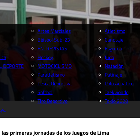
Artes Marciales
Atletismo
Béisbol Sub-23
Canotaje
ENTREVISTAS
Esgrima
ica
Hockey
Judo
L DEPORTE
MOTOCICLISMO
Natación
Paratletismo
Patinaje
Pesca Deportiva
Polo Acuático
Softbol
Taekwondo
Tiro Deportivo
Tokio 2020
aya
 las primeras jornadas de los Juegos de Lima