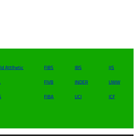
ld Attlhetic
FIBS
IBS
IJS
A
FIVB
INDER
UWW
S
FIBA
UCI
ICF