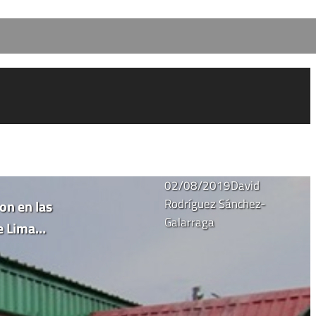
02/08/2019
David
Rodríguez Sánchez-
on en las
Galarraga
de Lima…