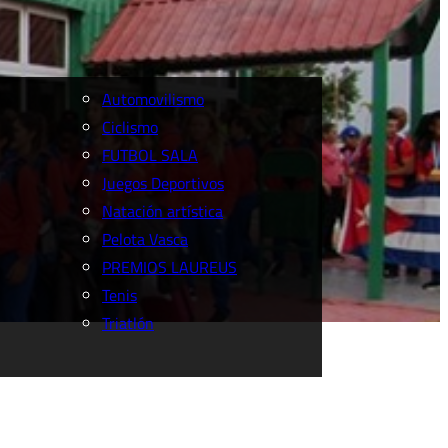
Automovilismo
Ciclismo
FUTBOL SALA
Juegos Deportivos
Natación artística
Pelota Vasca
PREMIOS LAUREUS
Tenis
Triatlón