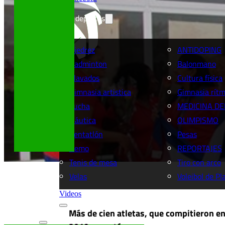
Más deportes
Ajedrez
ANTIDOPING
Badminton
Balonmano
Clavados
Cultura física
Gimnasia artistica
Gimnasia rítm
Lucha
MEDICINA DE
Náutica
OLIMPISMO
Pentatlón
Pesas
Remo
REPORTAJES
Tenis de mesa
Tiro con arco
Velas
Voleibol de Pl
Videos
Más de cien atletas, que compitieron en