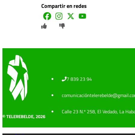
Compartir en redes
7 839 23 94
comunicacióntelerebelde@gmail.c
Calle 23 N.º 258, El Vedado, La Hab
© TELEREBELDE, 2026