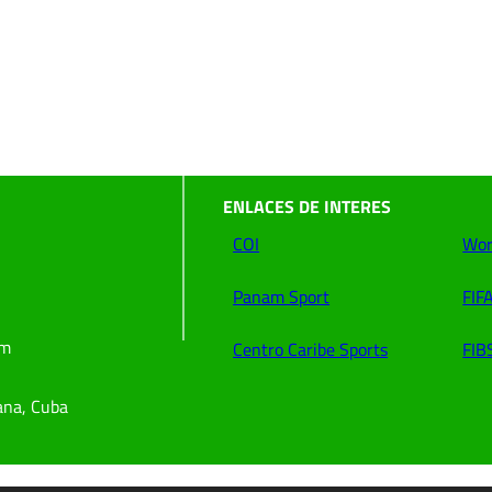
ENLACES DE INTERES
COI
Wor
Panam Sport
FIF
om
Centro Caribe Sports
FIB
ana, Cuba