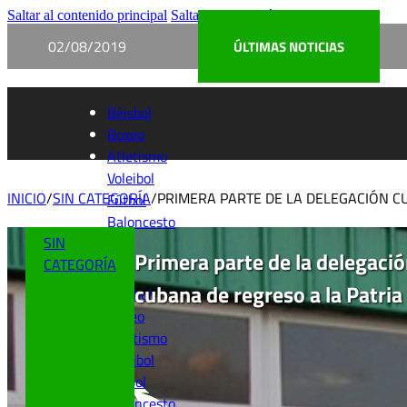
Saltar al contenido principal
Saltar al pie de página
02/08/2019
ÚLTIMAS NOTICIAS
Béisbol
Boxeo
Atletismo
Voleibol
INICIO
/
SIN CATEGORÍA
/
PRIMERA PARTE DE LA DELEGACIÓN C
Fútbol
Baloncesto
SIN
Primera parte de la delegaci
CATEGORÍA
cubana de regreso a la Patria
Béisbol
Boxeo
Atletismo
Voleibol
Fútbol
Baloncesto