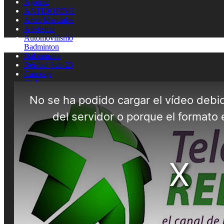
Ajedrez
ANTIDOPING
Artes Marciales
Atletismo
Automovilismo
Badminton
Balonmano
Béisbol Sub-23
Canotaje
Ciclismo
Clavados
Cultura física
ENTREVISTAS
Esgrima
FUTBOL SALA
Gimnasia artistica
Gimnasia rítmica
Hockey
Judo
Juegos Deportivos
Lucha
MEDICINA DEL DEPORTE
MOTOCICLISMO
Natación
Natación artística