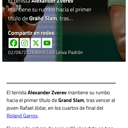
El tenista
Alexander Zverev
mantiene su rumbo hacia el primer
título de
Grand Slam
, tras…
Compartir en redes
02/06/2026
Boris Luis Leiva Padrón
El tenista
Alexander Zverev
mantiene su rumbo
hacia el primer título de
Grand Slam
, tras vencer al
joven Rafael Jódar, en los cuartos de final del
Roland Garros
.