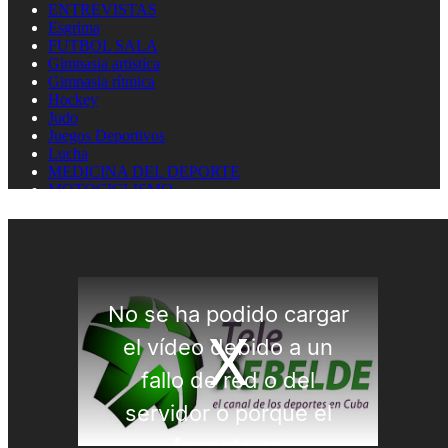
ENTREVISTAS
Esgrima
FUTBOL SALA
Gimnasia artistica
Gimnasia rítmica
Hockey
Judo
Juegos Deportivos
Lucha
MEDICINA DEL DEPORTE
MOTOCICLISMO
Natación
Natación artística
Náutica
OLIMPISMO
Paratletismo
Patinaje
Pelota Vasca
Pentatlón
Pesas
Pesca Deportiva
Polo Acuático
PREMIOS LAUREUS
Remo
REPORTAJES