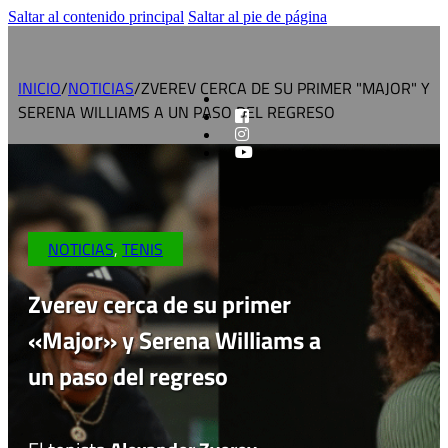
Saltar al contenido principal
Saltar al pie de página
INICIO
/
NOTICIAS
/
ZVEREV CERCA DE SU PRIMER "MAJOR" Y
SERENA WILLIAMS A UN PASO DEL REGRESO
NOTICIAS
,
TENIS
Zverev cerca de su primer
«Major» y Serena Williams a
un paso del regreso