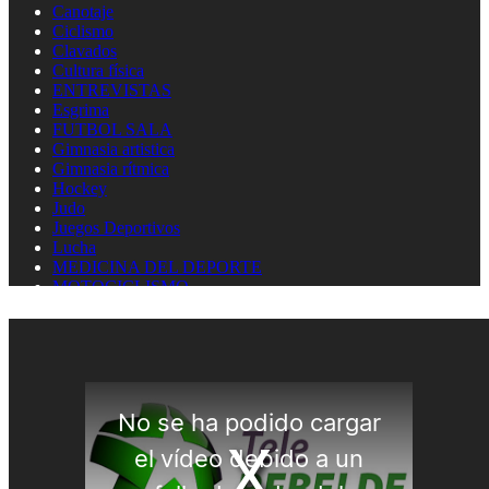
Canotaje
Ciclismo
Clavados
Cultura física
ENTREVISTAS
Esgrima
FUTBOL SALA
Gimnasia artistica
Gimnasia rítmica
Hockey
Judo
Juegos Deportivos
Lucha
MEDICINA DEL DEPORTE
MOTOCICLISMO
Natación
Natación artística
Náutica
OLIMPISMO
Paratletismo
Patinaje
Pelota Vasca
Pentatlón
Pesas
Pesca Deportiva