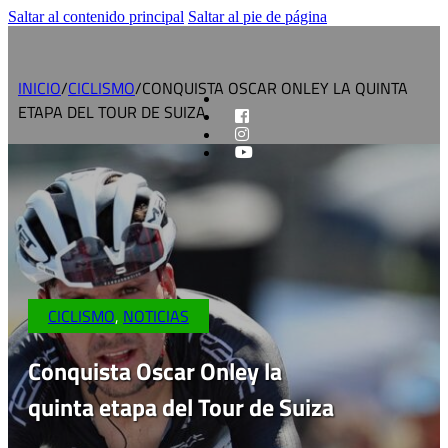
Saltar al contenido principal
Saltar al pie de página
INICIO
/
CICLISMO
/
CONQUISTA OSCAR ONLEY LA QUINTA
ETAPA DEL TOUR DE SUIZA
CICLISMO
,
NOTICIAS
Conquista Oscar Onley la
quinta etapa del Tour de Suiza