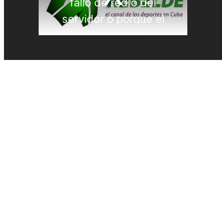
Polo Acuático
PREMIOS LAUREUS
Remo
REPORTAJES
Softbol
Taekwondo
Tenis
Tenis de mesa
Tiro con arco
Tiro Deportivo
Tokio 2020
Triatlón
Velas
Voleibol de Playa